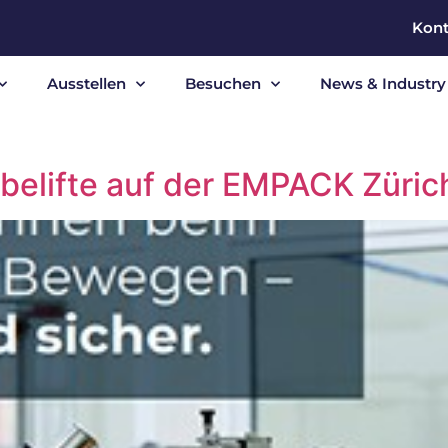
Kont
Ausstellen
Besuchen
News & Industry 
elifte auf der EMPACK Züric