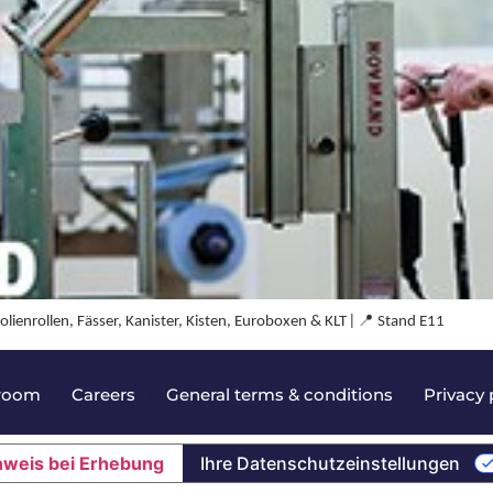
📍
ienrollen, Fässer, Kanister, Kisten, Euroboxen & KLT ǀ
Stand E11
room
|
Careers
|
General terms & conditions
|
Privacy 
nweis bei Erhebung
Ihre Datenschutzeinstellungen