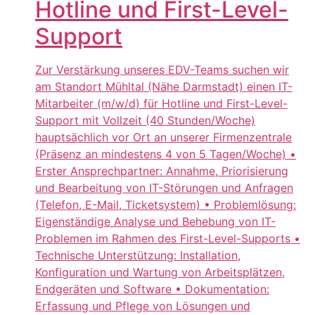
Hotline und First-Level-
Support
Zur Verstärkung unseres EDV-Teams suchen wir
am Standort Mühltal (Nähe Darmstadt) einen IT-
Mitarbeiter (m/w/d) für Hotline und First-Level-
Support mit Vollzeit (40 Stunden/Woche)
hauptsächlich vor Ort an unserer Firmenzentrale
(Präsenz an mindestens 4 von 5 Tagen/Woche) •
Erster Ansprechpartner: Annahme, Priorisierung
und Bearbeitung von IT-Störungen und Anfragen
(Telefon, E-Mail, Ticketsystem) • Problemlösung:
Eigenständige Analyse und Behebung von IT-
Problemen im Rahmen des First-Level-Supports •
Technische Unterstützung: Installation,
Konfiguration und Wartung von Arbeitsplätzen,
Endgeräten und Software • Dokumentation:
Erfassung und Pflege von Lösungen und