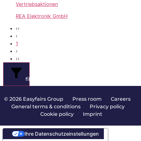
Vertriebsaktionen
REA Elektronik GmbH
‹‹
‹
1
›
››
filters
© 2026 Easyfairs Group
|
Press room
|
Careers
|
General terms & conditions
|
Privacy policy
|
Cookie policy
|
Imprint
Ihre Datenschutzeinstellungen