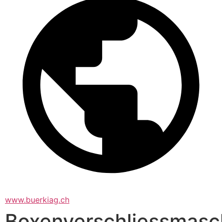
www.buerkiag.ch
Boxenverschliessmasc