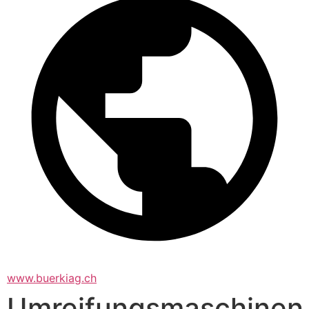
www.buerkiag.ch
Umreifungsmaschinen