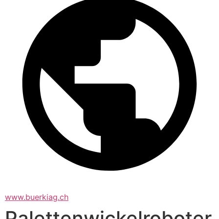
www.buerkiag.ch
Palettenwickelroboter