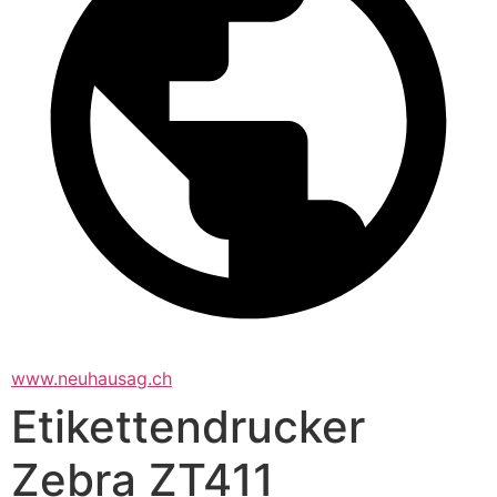
www.neuhausag.ch
Etikettendrucker
Zebra ZT411