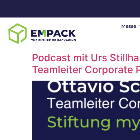
Messe
Podcast mit Urs Stillha
Teamleiter Corporate P