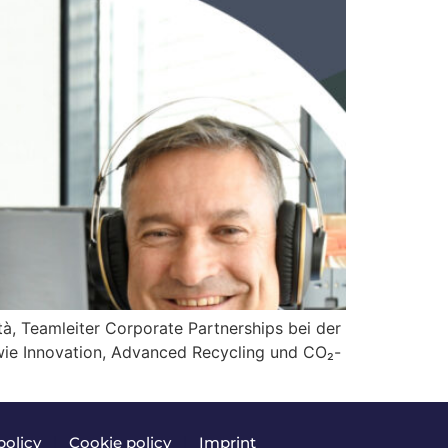
à, Teamleiter Corporate Partnerships bei der
 wie Innovation, Advanced Recycling und CO₂-
policy
|
Cookie policy
|
Imprint