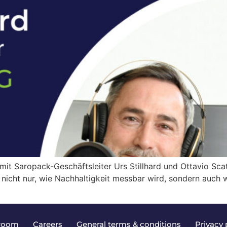
t Saropack-Geschäftsleiter Urs Stillhard und Ottavio Scat
 nicht nur, wie Nachhaltigkeit messbar wird, sondern auch
room
|
Careers
|
General terms & conditions
|
Privacy 