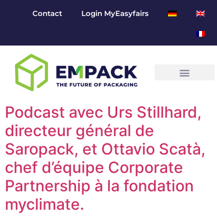
Contact
Login MyEasyfairs
Podcast avec Urs Stillhard,
directeur général de
Saropack, et Ottavio Scatà,
chef d’équipe Corporate
Partnership à la fondation
myclimate.