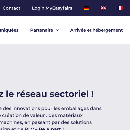
Contact
Login MyEasyfairs
niquées
Partenaire
Arrivée et hébergement
 le réseau sectoriel !
des innovations pour les emballages dans
e création de valeur : des matériaux
machines, en passant par des solutions
sign et de PLV –
Be a part !