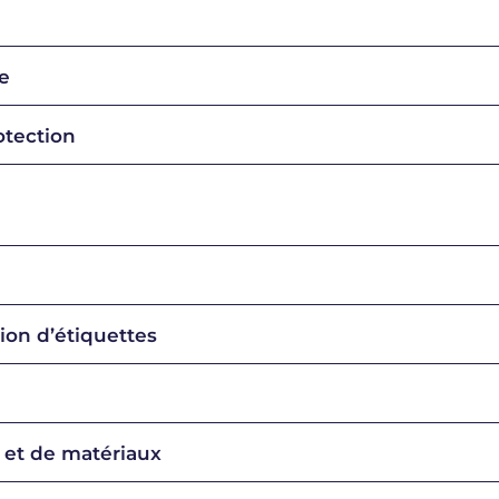
e
otection
ion d’étiquettes
et de matériaux