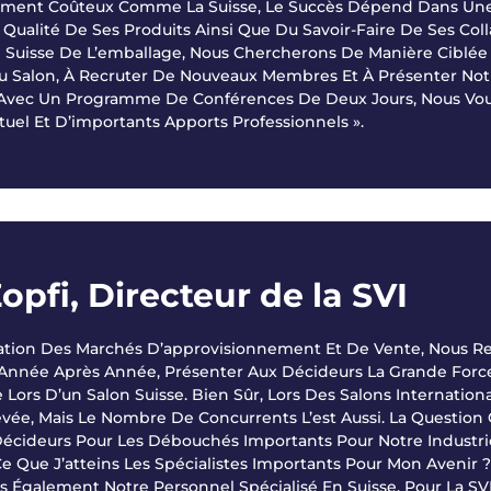
vement Coûteux Comme La Suisse, Le Succès Dépend Dans Une
 Qualité De Ses Produits Ainsi Que Du Savoir-Faire De Ses Coll
rie Suisse De L’emballage, Nous Chercherons De Manière Cibl
u Salon, À Recruter De Nouveaux Membres Et À Présenter No
Avec Un Programme De Conférences De Deux Jours, Nous Voul
el Et D’importants Apports Professionnels ».
pfi, Directeur de la SVI
sation Des Marchés D’approvisionnement Et De Vente, Nous Re
 Année Après Année, Présenter Aux Décideurs La Grande Force
 Lors D’un Salon Suisse. Bien Sûr, Lors Des Salons Internation
evée, Mais Le Nombre De Concurrents L’est Aussi. La Question Q
Décideurs Pour Les Débouchés Importants Pour Notre Industri
Ce Que J’atteins Les Spécialistes Importants Pour Mon Avenir
s Également Notre Personnel Spécialisé En Suisse. Pour La SVI