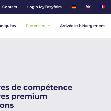
Contact
Login MyEasyfairs
niquées
Partenaire
Arrivée et hébergement
res de compétence
res premium
ions