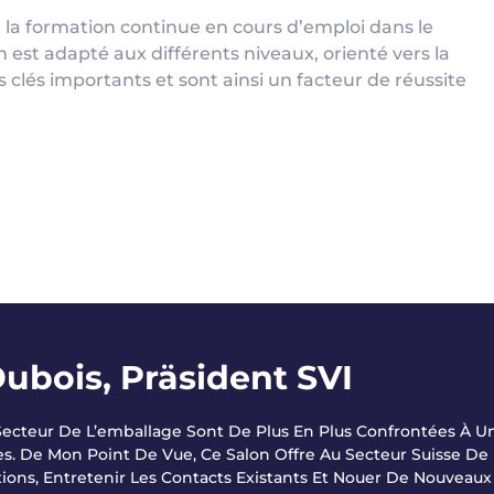
 la formation continue en cours d’emploi dans le
est adapté aux différents niveaux, orienté vers la
clés importants et sont ainsi un facteur de réussite
Dubois, Präsident SVI
 Secteur De L’emballage Sont De Plus En Plus Confrontées À 
es. De Mon Point De Vue, Ce Salon Offre Au Secteur Suisse De
ions, Entretenir Les Contacts Existants Et Nouer De Nouveaux 