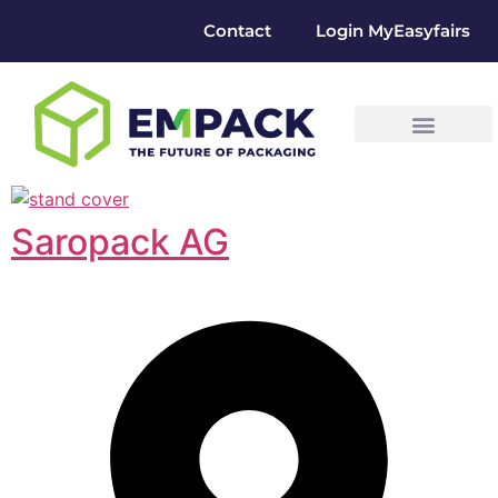
Contact
Login MyEasyfairs
Saropack AG