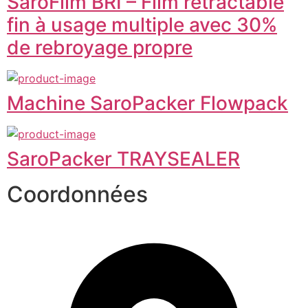
SaroFilm BRI – Film rétractable
fin à usage multiple avec 30%
de rebroyage propre
Machine SaroPacker Flowpack
SaroPacker TRAYSEALER
Coordonnées