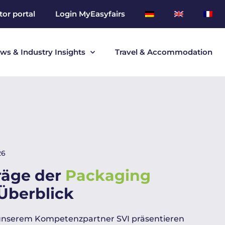
tor portal
Login MyEasyfairs
ws & Industry Insights
Travel & Accommodation
26
träge der
Packaging
Überblick
nserem Kompetenzpartner SVI präsentieren