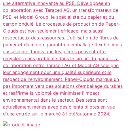
une alternative innovante au PSE. Développée en
collaboration avec Taracell AG, un transformateur de
PSE, et Model Group, le spécialiste du papier et du
carton ondulé. Le processus de production de Paper-
Clouds est non seulement efficace, mais aussi
respectueux des ressources. L'utilisation de fibres de
papier et d'amidon garantit un emballage flexible mais
aussi solide, tandis que les pièces peuvent être
recyclées sans problème dans le circuit du papier. La
collaboration entre Taracell AG et Model AG souligne
leur engagement pour une qualité supérieure et le
respect de l'environnement. Paper-Clouds marque un
pas important vers des solutions d'emballage durables
et réaffirme la volonté de minimiser l'impact
environnemental dans le secteur. Des tests sont
actuellement menés avec des clients pilotes en vue
d'une entrée sur le marché à l'été/automne 2024.