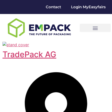
Contact
Login MyEasyfairs
TradePack AG