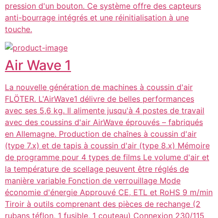
pression d'un bouton. Ce système offre des capteurs
anti-bourrage intégrés et une réinitialisation à une
touche.
Air Wave 1
La nouvelle génération de machines à coussin d'air
FLÖTER. L'AirWave1 délivre de belles performances
avec ses 5,6 kg. Il alimente jusqu'à 4 postes de travail
avec des coussins d'air AirWave éprouvés – fabriqués
en Allemagne. Production de chaînes à coussin d'air
(type 7.x) et de tapis à coussin d'air (type 8.x) Mémoire
de programme pour 4 types de films Le volume d'air et
la température de scellage peuvent être réglés de
manière variable Fonction de verrouillage Mode
économie d'énergie Approuvé CE, ETL et RoHS 9 m/min
Tiroir à outils comprenant des pièces de rechange (2
rubans téflon, 1 fusible, 1 couteau) Connexion 230/115