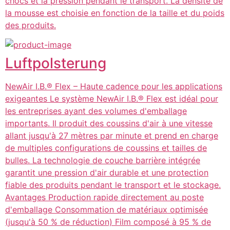
chocs et la pression pendant le transport. La densité de
la mousse est choisie en fonction de la taille et du poids
des produits.
Luftpolsterung
NewAir I.B.® Flex – Haute cadence pour les applications
exigeantes Le système NewAir I.B.® Flex est idéal pour
les entreprises ayant des volumes d'emballage
importants. Il produit des coussins d'air à une vitesse
allant jusqu'à 27 mètres par minute et prend en charge
de multiples configurations de coussins et tailles de
bulles. La technologie de couche barrière intégrée
garantit une pression d'air durable et une protection
fiable des produits pendant le transport et le stockage.
Avantages Production rapide directement au poste
d'emballage Consommation de matériaux optimisée
(jusqu'à 50 % de réduction) Film composé à 95 % de