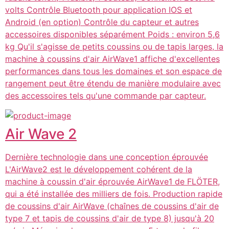
volts Contrôle Bluetooth pour application IOS et
Android (en option) Contrôle du capteur et autres
accessoires disponibles séparément Poids : environ 5,6
kg Qu'il s'agisse de petits coussins ou de tapis larges, la
machine à coussins d'air AirWave1 affiche d'excellentes
performances dans tous les domaines et son espace de
rangement peut être étendu de manière modulaire avec
des accessoires tels qu'une commande par capteur.
Air Wave 2
Dernière technologie dans une conception éprouvée
L'AirWave2 est le développement cohérent de la
machine à coussin d'air éprouvée AirWave1 de FLÖTER,
qui a été installée des milliers de fois. Production rapide
de coussins d'air AirWave (chaînes de coussins d'air de
type 7 et tapis de coussins d'air de type 8) jusqu'à 20