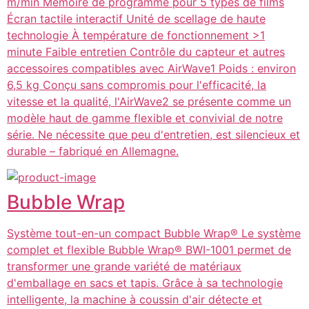
m/min Mémoire de programme pour 5 types de films
Écran tactile interactif Unité de scellage de haute
technologie À température de fonctionnement >1
minute Faible entretien Contrôle du capteur et autres
accessoires compatibles avec AirWave1 Poids : environ
6,5 kg Conçu sans compromis pour l'efficacité, la
vitesse et la qualité, l'AirWave2 se présente comme un
modèle haut de gamme flexible et convivial de notre
série. Ne nécessite que peu d'entretien, est silencieux et
durable – fabriqué en Allemagne.
Bubble Wrap
Système tout-en-un compact Bubble Wrap® Le système
complet et flexible Bubble Wrap® BWI-1001 permet de
transformer une grande variété de matériaux
d'emballage en sacs et tapis. Grâce à sa technologie
intelligente, la machine à coussin d'air détecte et