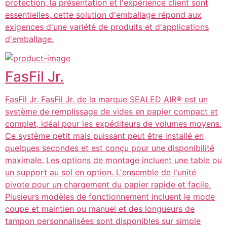
protection, la présentation et l'expérience client sont
essentielles, cette solution d'emballage répond aux
exigences d'une variété de produits et d'applications
d'emballage.
FasFil Jr.
FasFil Jr. FasFil Jr. de la marque SEALED AIR® est un
système de remplissage de vides en papier compact et
complet, idéal pour les expéditeurs de volumes moyens.
Ce système petit mais puissant peut être installé en
quelques secondes et est conçu pour une disponibilité
maximale. Les options de montage incluent une table ou
un support au sol en option. L'ensemble de l'unité
pivote pour un chargement du papier rapide et facile.
Plusieurs modèles de fonctionnement incluent le mode
coupe et maintien ou manuel et des longueurs de
tampon personnalisées sont disponibles sur simple