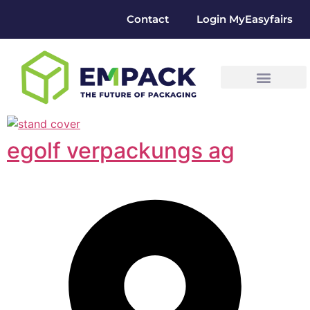
Contact
Login MyEasyfairs
egolf verpackungs ag