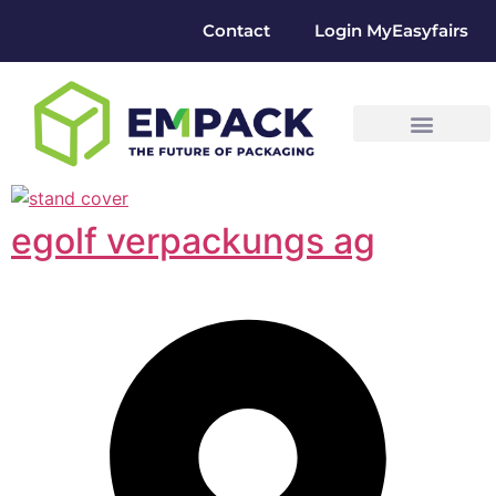
Contact
Login MyEasyfairs
egolf verpackungs ag