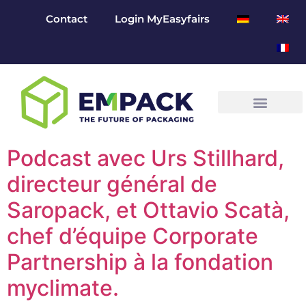
Contact
Login MyEasyfairs
Podcast avec Urs Stillhard,
directeur général de
Saropack, et Ottavio Scatà,
chef d’équipe Corporate
Partnership à la fondation
myclimate.