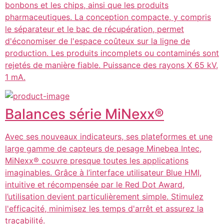
bonbons et les chips, ainsi que les produits
pharmaceutiques. La conception compacte, y compris
le séparateur et le bac de récupération, permet
d'économiser de l'espace coûteux sur la ligne de
production. Les produits incomplets ou contaminés sont
rejetés de manière fiable. Puissance des rayons X 65 kV,
1 mA.
Balances série MiNexx®
Avec ses nouveaux indicateurs, ses plateformes et une
large gamme de capteurs de pesage Minebea Intec,
MiNexx® couvre presque toutes les applications
imaginables. Grâce à l’interface utilisateur Blue HMI,
intuitive et récompensée par le Red Dot Award,
l’utilisation devient particulièrement simple. Stimulez
l'efficacité, minimisez les temps d'arrêt et assurez la
traçabilité.