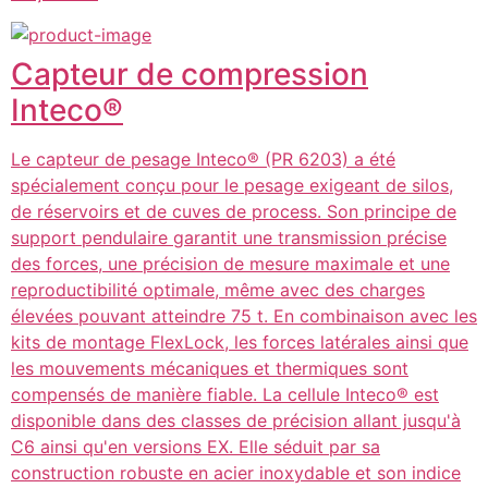
Capteur de compression
Inteco®
Le capteur de pesage Inteco® (PR 6203) a été
spécialement conçu pour le pesage exigeant de silos,
de réservoirs et de cuves de process. Son principe de
support pendulaire garantit une transmission précise
des forces, une précision de mesure maximale et une
reproductibilité optimale, même avec des charges
élevées pouvant atteindre 75 t. En combinaison avec les
kits de montage FlexLock, les forces latérales ainsi que
les mouvements mécaniques et thermiques sont
compensés de manière fiable. La cellule Inteco® est
disponible dans des classes de précision allant jusqu'à
C6 ainsi qu'en versions EX. Elle séduit par sa
construction robuste en acier inoxydable et son indice