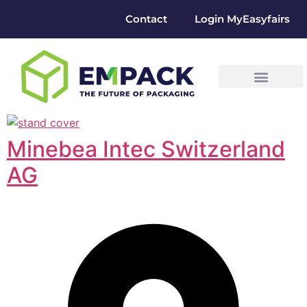
Contact
Login MyEasyfairs
Minebea Intec Switzerland
AG