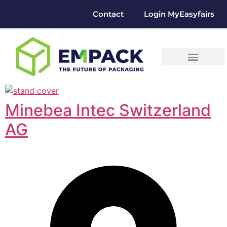
Contact
Login MyEasyfairs
Minebea Intec Switzerland
AG