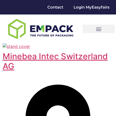
Contact
Login MyEasyfairs
Minebea Intec Switzerland
AG